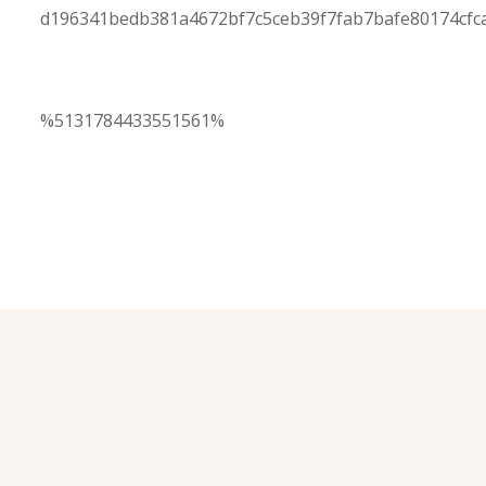
d196341bedb381a4672bf7c5ceb39f7fab7bafe80174cfc
%5131784433551561%