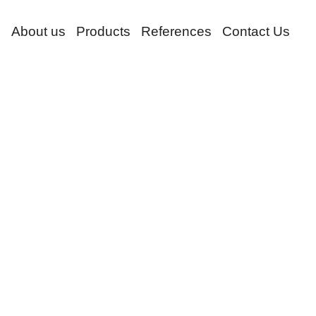
e
About us
Products
References
Contact Us