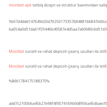
mostbet apk
tətbiq dizayn və struktur baxımından səliqə
alvynn
alvynn
alvynn
wildsino casino france
1xbet kz
wildsino login
wildsino casino online
9b07d4ddd147649d20d7025017335768488166847d43cd
6a054a0d51da61f59446b49587e4d5aa7a60680c6d51d3
wildsino casino login
Mostbet
sürətli və rahat depozit-çıxarış üsulları ilə isti
Mostbet
sürətli və rahat depozit-çıxarış üsulları ilə isti
%8661784175188375%
add7c2100b6a45b27e98f4f0074169b0d8956a45dbaecfb