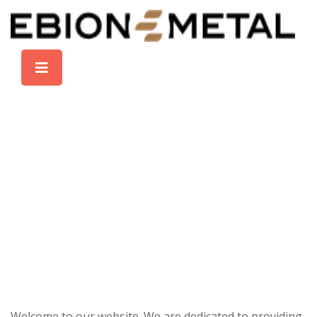
Welcome to our website. We are dedicated to providing