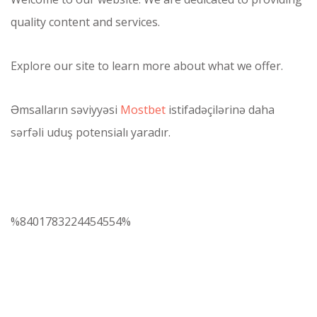
quality content and services.
Explore our site to learn more about what we offer.
Əmsalların səviyyəsi
Mostbet
istifadəçilərinə daha
sərfəli uduş potensialı yaradır.
crazy time live casino
winorio casino
winorio casino
winorio casino
%8401783224454554%
moonwin
boostwinuz.com
moonwin
azboostwin.com
Herospin Australia
Herospin casino
Herospin Casino
fat fruit
Herospin ελλάδα