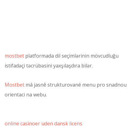
Herospin
Herospin Casino
Herospin casino
mostbet
platformada dil seçimlərinin mövcudluğu
istifadəçi təcrübəsini yaxşılaşdıra bilər.
Mostbet
má jasně strukturované menu pro snadnou
orientaci na webu.
online casinoer uden dansk licens