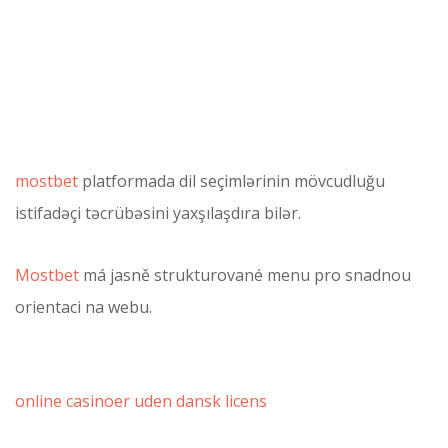
Herospin
Herospin Casino
Herospin casino
mostbet
platformada dil seçimlərinin mövcudluğu
istifadəçi təcrübəsini yaxşılaşdıra bilər.
Mostbet
má jasně strukturované menu pro snadnou
orientaci na webu.
online casinoer uden dansk licens