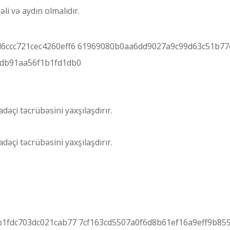
li və aydın olmalıdır.
6ccc721cec4260eff6 61969080b0aa6dd9027a9c99d63c51b7
db91aa56f1b1fd1db0
fadəçi təcrübəsini yaxşılaşdırır.
fadəçi təcrübəsini yaxşılaşdırır.
1fdc703dc021cab77 7cf163cd5507a0f6d8b61ef16a9eff9b8