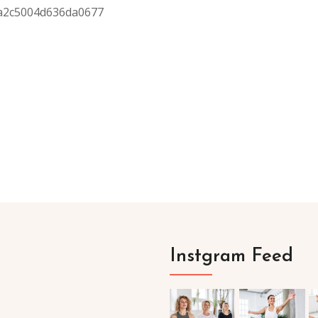
a2c5004d636da0677
Instgram Feed