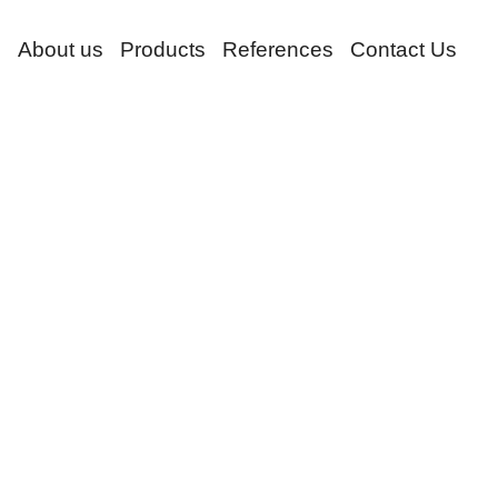
e
About us
Products
References
Contact Us