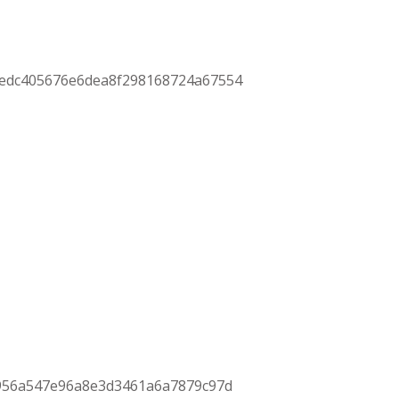
7edc405676e6dea8f298168724a67554
5956a547e96a8e3d3461a6a7879c97d