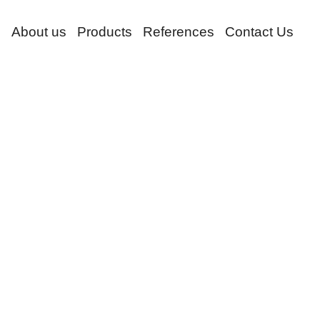
e
About us
Products
References
Contact Us