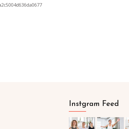
a2c5004d636da0677
Instgram Feed