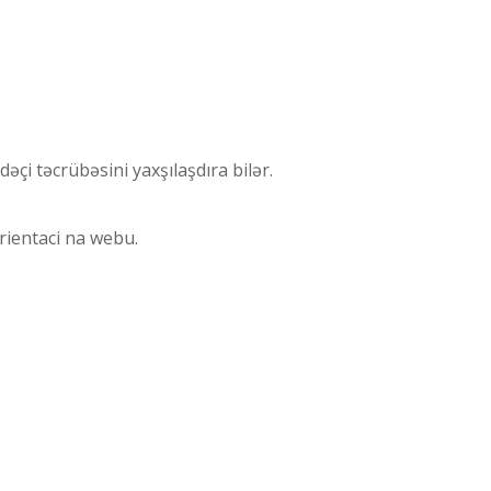
əçi təcrübəsini yaxşılaşdıra bilər.
ientaci na webu.