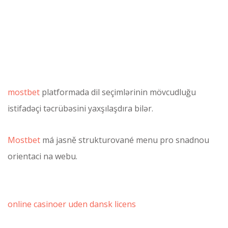
Herospin
Herospin Casino
Herospin casino
mostbet
platformada dil seçimlərinin mövcudluğu
istifadəçi təcrübəsini yaxşılaşdıra bilər.
Mostbet
má jasně strukturované menu pro snadnou
orientaci na webu.
online casinoer uden dansk licens