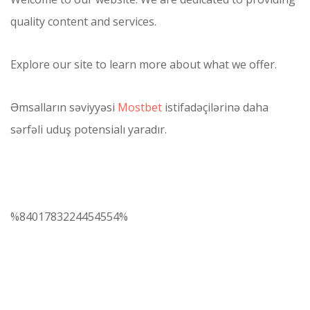
quality content and services.
Explore our site to learn more about what we offer.
Əmsalların səviyyəsi
Mostbet
istifadəçilərinə daha
sərfəli uduş potensialı yaradır.
crazy time live casino
winorio casino
winorio casino
winorio casino
%8401783224454554%
moonwin
boostwinuz.com
moonwin
azboostwin.com
Herospin Australia
Herospin casino
Herospin Casino
fat fruit
Herospin ελλάδα