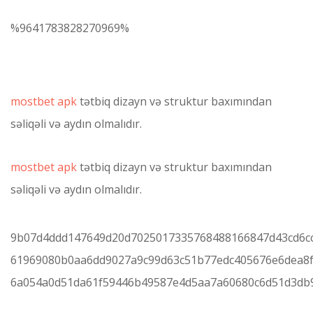
%9641783828270969%
rajbet casino
мелбет
1xbet
valor casino
valor casino
alvynn
1red
alvynn
alvynn
alvynn
alvynn
alvynn
alvynn
alvynn
mostbet apk
tətbiq dizayn və struktur baxımından
səliqəli və aydın olmalıdır.
mostbet apk
tətbiq dizayn və struktur baxımından
səliqəli və aydın olmalıdır.
alvynn
alvynn
alvynn
wildsino casino france
1xbet kz
wildsino login
wildsino casino online
9b07d4ddd147649d20d7025017335768488166847d43cd6cc
61969080b0aa6dd9027a9c99d63c51b77edc405676e6dea8
6a054a0d51da61f59446b49587e4d5aa7a60680c6d51d3db