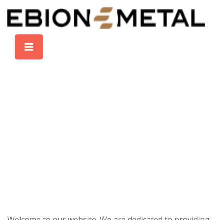
Welcome to our website. We are dedicated to providing