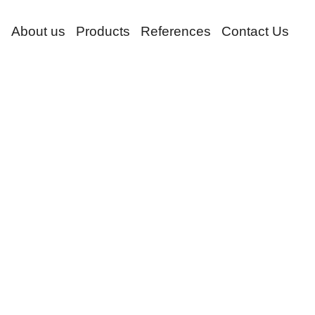
e
About us
Products
References
Contact Us