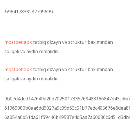
%9641783828270969%
rajbet casino
мелбет
1xbet
valor casino
valor casino
alvynn
1red
alvynn
alvynn
alvynn
alvynn
alvynn
alvynn
alvynn
mostbet apk
tətbiq dizayn və struktur baxımından
səliqəli və aydın olmalıdır.
mostbet apk
tətbiq dizayn və struktur baxımından
səliqəli və aydın olmalıdır.
alvynn
alvynn
alvynn
wildsino casino france
1xbet kz
wildsino login
wildsino casino online
9b07d4ddd147649d20d7025017335768488166847d43cd6cc
61969080b0aa6dd9027a9c99d63c51b77edc405676e6dea8
6a054a0d51da61f59446b49587e4d5aa7a60680c6d51d3db