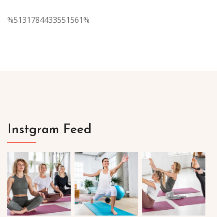
%5131784433551561%
Instgram Feed