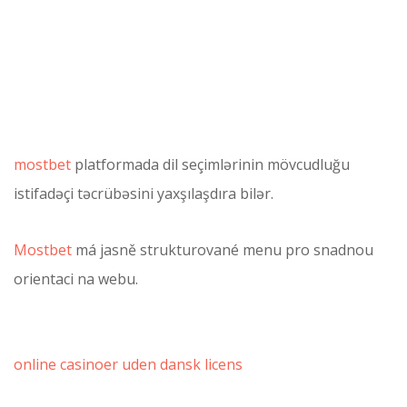
Herospin
Herospin Casino
Herospin casino
mostbet
platformada dil seçimlərinin mövcudluğu
istifadəçi təcrübəsini yaxşılaşdıra bilər.
Mostbet
má jasně strukturované menu pro snadnou
orientaci na webu.
online casinoer uden dansk licens