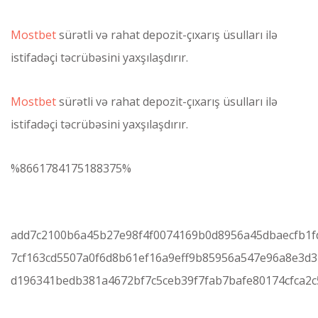
wildsino casino login
Mostbet
sürətli və rahat depozit-çıxarış üsulları ilə
istifadəçi təcrübəsini yaxşılaşdırır.
Mostbet
sürətli və rahat depozit-çıxarış üsulları ilə
istifadəçi təcrübəsini yaxşılaşdırır.
%8661784175188375%
add7c2100b6a45b27e98f4f0074169b0d8956a45dbaecfb1f
7cf163cd5507a0f6d8b61ef16a9eff9b85956a547e96a8e3d
d196341bedb381a4672bf7c5ceb39f7fab7bafe80174cfca2