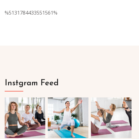
%5131784433551561%
Instgram Feed