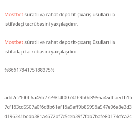
wildsino casino login
Mostbet
sürətli və rahat depozit-çıxarış üsulları ilə
istifadəçi təcrübəsini yaxşılaşdırır.
Mostbet
sürətli və rahat depozit-çıxarış üsulları ilə
istifadəçi təcrübəsini yaxşılaşdırır.
%8661784175188375%
add7c2100b6a45b27e98f4f0074169b0d8956a45dbaecfb1f
7cf163cd5507a0f6d8b61ef16a9eff9b85956a547e96a8e3d
d196341bedb381a4672bf7c5ceb39f7fab7bafe80174cfca2