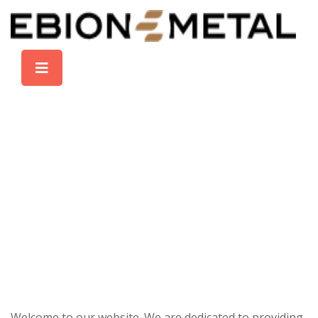
Welcome to our website. We are dedicated to providing