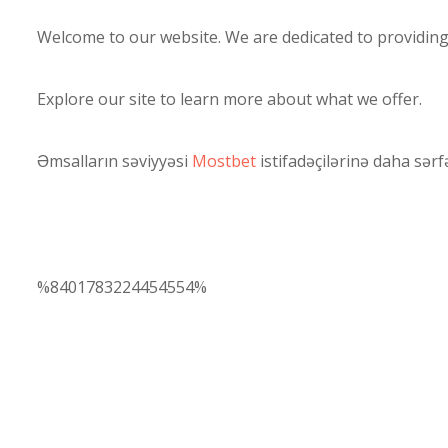
Welcome to our website. We are dedicated to providing 
Explore our site to learn more about what we offer.
Əmsalların səviyyəsi
Mostbet
istifadəçilərinə daha sərfə
crazy time live casino
winorio casino
winorio casino
winorio casino
%8401783224454554%
moonwin
boostwinuz.com
moonwin
azboostwin.com
Herospin Australia
Herospin casino
Herospin Casino
fat fruit
Herospin ελλάδα