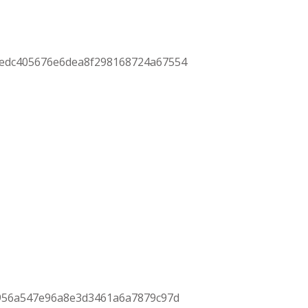
7edc405676e6dea8f298168724a67554
5956a547e96a8e3d3461a6a7879c97d