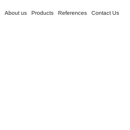
e
About us
Products
References
Contact Us