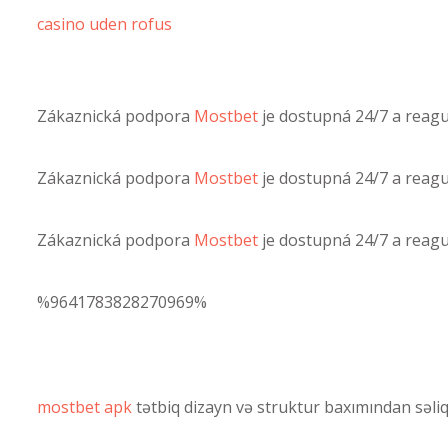
casino uden rofus
Zákaznická podpora
Mostbet
je dostupná 24/7 a reagu
Zákaznická podpora
Mostbet
je dostupná 24/7 a reagu
Zákaznická podpora
Mostbet
je dostupná 24/7 a reagu
%9641783828270969%
rajbet casino
мелбет
1xbet
valor casino
valor casino
alvynn
1red
alvynn
alvynn
alvynn
alvynn
alvynn
alvynn
alvynn
mostbet apk
tətbiq dizayn və struktur baxımından səliqə