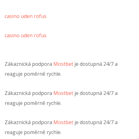
Herospin login
Herospin
Herospin
Herospin casino
Dexsport
https://reybetsoficial.com
Roletto Official
casino uden rofus
casino uden rofus
Zákaznická podpora
Mostbet
je dostupná 24/7 a
reaguje poměrně rychle.
Zákaznická podpora
Mostbet
je dostupná 24/7 a
reaguje poměrně rychle.
Zákaznická podpora
Mostbet
je dostupná 24/7 a
reaguje poměrně rychle.