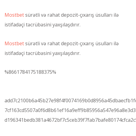
wildsino casino login
Mostbet
sürətli və rahat depozit-çıxarış üsulları ilə
istifadəçi təcrübəsini yaxşılaşdırır.
Mostbet
sürətli və rahat depozit-çıxarış üsulları ilə
istifadəçi təcrübəsini yaxşılaşdırır.
%8661784175188375%
add7c2100b6a45b27e98f4f0074169b0d8956a45dbaecfb1f
7cf163cd5507a0f6d8b61ef16a9eff9b85956a547e96a8e3d
d196341bedb381a4672bf7c5ceb39f7fab7bafe80174cfca2