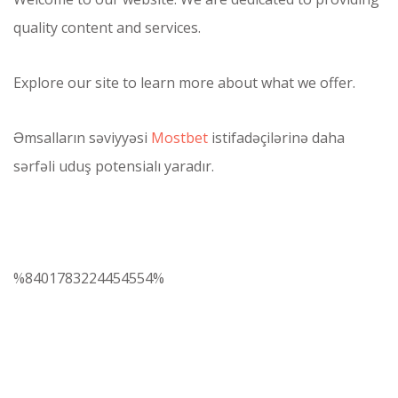
quality content and services.
Explore our site to learn more about what we offer.
Əmsalların səviyyəsi
Mostbet
istifadəçilərinə daha
sərfəli uduş potensialı yaradır.
crazy time live casino
winorio casino
winorio casino
winorio casino
%8401783224454554%
moonwin
boostwinuz.com
moonwin
azboostwin.com
Herospin Australia
Herospin casino
Herospin Casino
fat fruit
Herospin ελλάδα