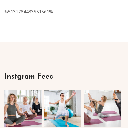
%5131784433551561%
Instgram Feed