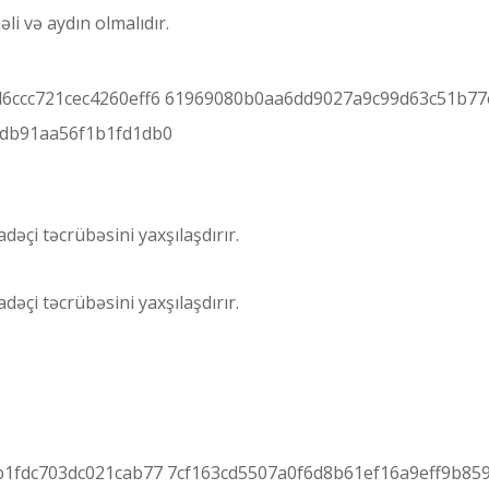
li və aydın olmalıdır.
6ccc721cec4260eff6 61969080b0aa6dd9027a9c99d63c51b7
db91aa56f1b1fd1db0
fadəçi təcrübəsini yaxşılaşdırır.
fadəçi təcrübəsini yaxşılaşdırır.
1fdc703dc021cab77 7cf163cd5507a0f6d8b61ef16a9eff9b8