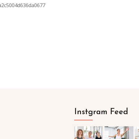
a2c5004d636da0677
Instgram Feed