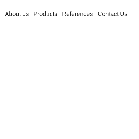
e
About us
Products
References
Contact Us