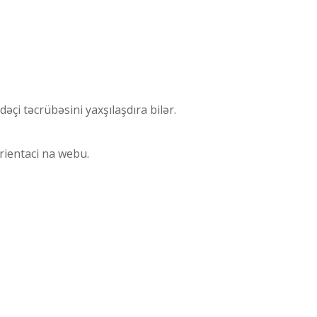
əçi təcrübəsini yaxşılaşdıra bilər.
ientaci na webu.