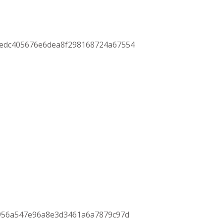
7edc405676e6dea8f298168724a67554
5956a547e96a8e3d3461a6a7879c97d