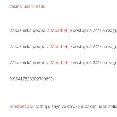
casino uden rofus
Zákaznická podpora
Mostbet
je dostupná 24/7 a reagu
Zákaznická podpora
Mostbet
je dostupná 24/7 a reagu
Zákaznická podpora
Mostbet
je dostupná 24/7 a reagu
%9641783828270969%
rajbet casino
мелбет
1xbet
valor casino
valor casino
alvynn
1red
alvynn
alvynn
alvynn
alvynn
alvynn
alvynn
alvynn
mostbet apk
tətbiq dizayn və struktur baxımından səliqə