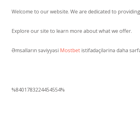
Welcome to our website. We are dedicated to providing 
Explore our site to learn more about what we offer.
Əmsalların səviyyəsi
Mostbet
istifadəçilərinə daha sərfə
crazy time live casino
winorio casino
winorio casino
winorio casino
%8401783224454554%
moonwin
boostwinuz.com
moonwin
azboostwin.com
Herospin Australia
Herospin casino
Herospin Casino
fat fruit
Herospin ελλάδα