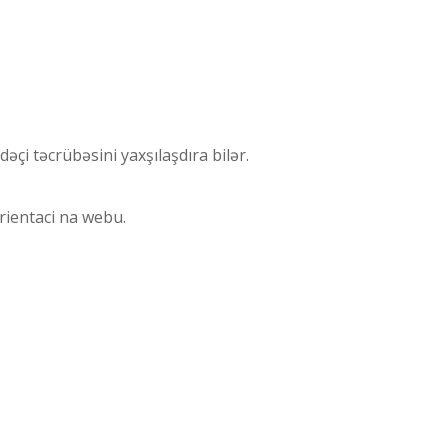
əçi təcrübəsini yaxşılaşdıra bilər.
ientaci na webu.