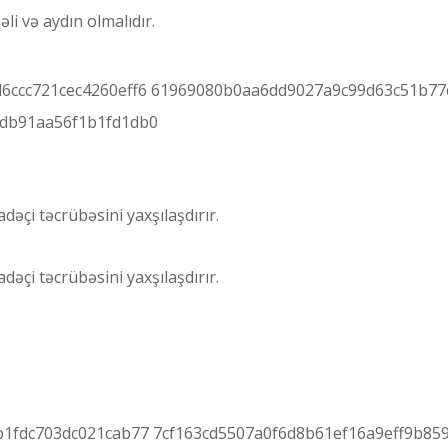
li və aydın olmalıdır.
6ccc721cec4260eff6 61969080b0aa6dd9027a9c99d63c51b7
db91aa56f1b1fd1db0
fadəçi təcrübəsini yaxşılaşdırır.
fadəçi təcrübəsini yaxşılaşdırır.
1fdc703dc021cab77 7cf163cd5507a0f6d8b61ef16a9eff9b8