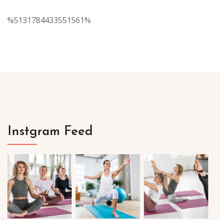
%5131784433551561%
Instgram Feed