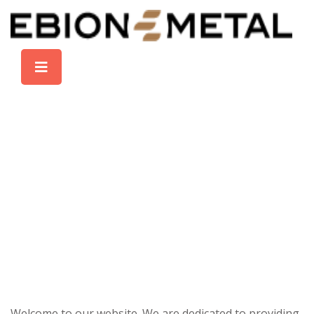
Welcome to our website. We are dedicated to providing