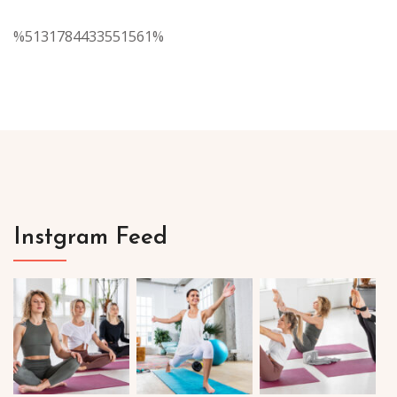
%5131784433551561%
Instgram Feed