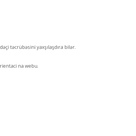
əçi təcrübəsini yaxşılaşdıra bilər.
ientaci na webu.