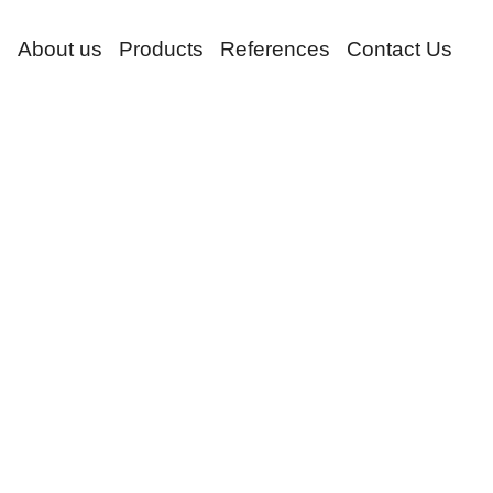
e
About us
Products
References
Contact Us