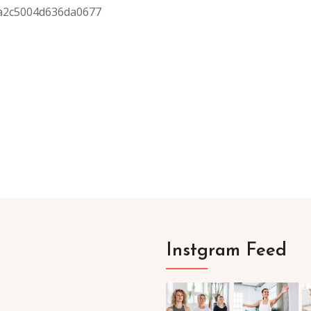
a2c5004d636da0677
Instgram Feed