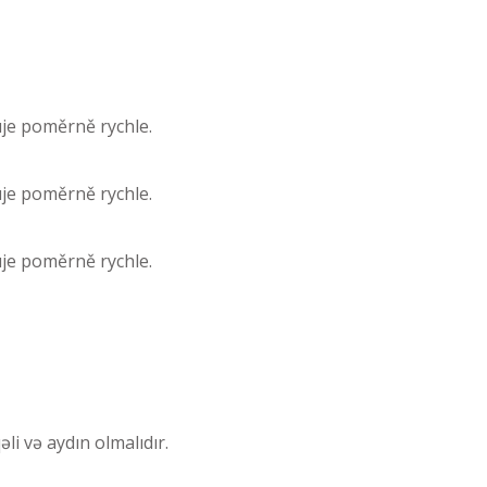
je poměrně rychle.
je poměrně rychle.
je poměrně rychle.
li və aydın olmalıdır.