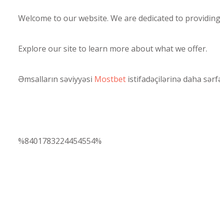
Welcome to our website. We are dedicated to providing 
Explore our site to learn more about what we offer.
Əmsalların səviyyəsi
Mostbet
istifadəçilərinə daha sərfə
crazy time live casino
winorio casino
winorio casino
winorio casino
%8401783224454554%
moonwin
boostwinuz.com
moonwin
azboostwin.com
Herospin Australia
Herospin casino
Herospin Casino
fat fruit
Herospin ελλάδα