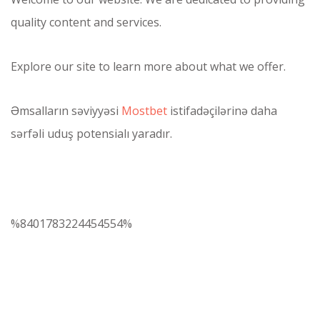
quality content and services.
Explore our site to learn more about what we offer.
Əmsalların səviyyəsi
Mostbet
istifadəçilərinə daha
sərfəli uduş potensialı yaradır.
crazy time live casino
winorio casino
winorio casino
winorio casino
%8401783224454554%
moonwin
boostwinuz.com
moonwin
azboostwin.com
Herospin Australia
Herospin casino
Herospin Casino
fat fruit
Herospin ελλάδα