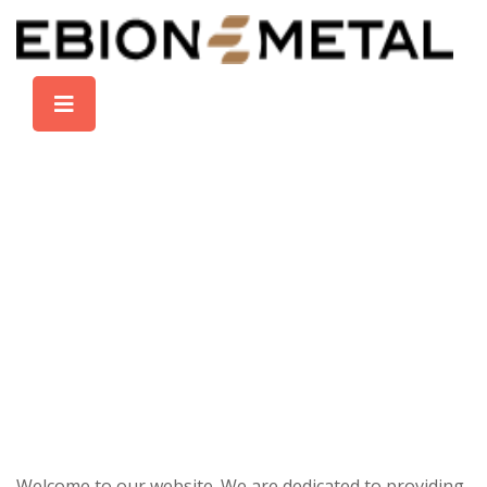
Welcome to our website. We are dedicated to providing