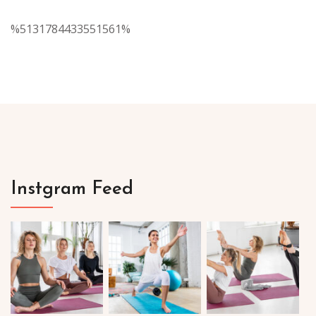
%5131784433551561%
Instgram Feed