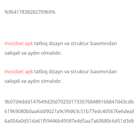
%9641783828270969%
rajbet casino
мелбет
1xbet
valor casino
valor casino
alvynn
1red
alvynn
alvynn
alvynn
alvynn
alvynn
alvynn
alvynn
mostbet apk
tətbiq dizayn və struktur baxımından
səliqəli və aydın olmalıdır.
mostbet apk
tətbiq dizayn və struktur baxımından
səliqəli və aydın olmalıdır.
alvynn
alvynn
alvynn
wildsino casino france
1xbet kz
wildsino login
wildsino casino online
9b07d4ddd147649d20d7025017335768488166847d43cd6c
61969080b0aa6dd9027a9c99d63c51b77edc405676e6dea8
6a054a0d51da61f59446b49587e4d5aa7a60680c6d51d3db