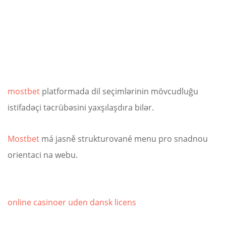
Herospin
Herospin Casino
Herospin casino
mostbet
platformada dil seçimlərinin mövcudluğu
istifadəçi təcrübəsini yaxşılaşdıra bilər.
Mostbet
má jasně strukturované menu pro snadnou
orientaci na webu.
online casinoer uden dansk licens