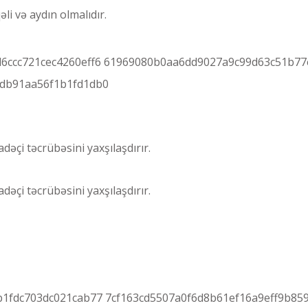
li və aydın olmalıdır.
6ccc721cec4260eff6 61969080b0aa6dd9027a9c99d63c51b7
db91aa56f1b1fd1db0
fadəçi təcrübəsini yaxşılaşdırır.
fadəçi təcrübəsini yaxşılaşdırır.
1fdc703dc021cab77 7cf163cd5507a0f6d8b61ef16a9eff9b8