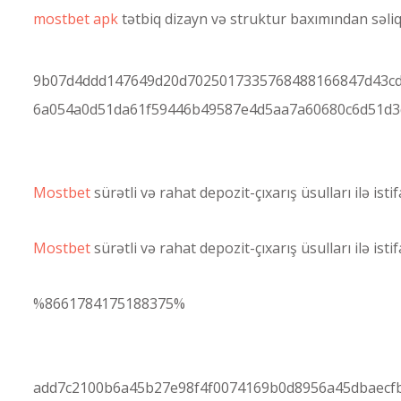
mostbet apk
tətbiq dizayn və struktur baxımından səliqə
alvynn
alvynn
alvynn
wildsino casino france
1xbet kz
wildsino login
wildsino casino online
9b07d4ddd147649d20d7025017335768488166847d43cd
6a054a0d51da61f59446b49587e4d5aa7a60680c6d51d3
wildsino casino login
Mostbet
sürətli və rahat depozit-çıxarış üsulları ilə isti
Mostbet
sürətli və rahat depozit-çıxarış üsulları ilə isti
%8661784175188375%
add7c2100b6a45b27e98f4f0074169b0d8956a45dbaecfb