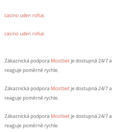
Herospin login
Herospin
Herospin
Herospin casino
Dexsport
https://reybetsoficial.com
Roletto Official
casino uden rofus
casino uden rofus
Zákaznická podpora
Mostbet
je dostupná 24/7 a
reaguje poměrně rychle.
Zákaznická podpora
Mostbet
je dostupná 24/7 a
reaguje poměrně rychle.
Zákaznická podpora
Mostbet
je dostupná 24/7 a
reaguje poměrně rychle.