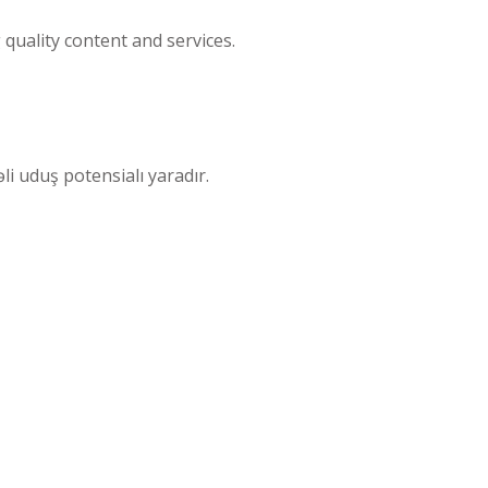
quality content and services.
li uduş potensialı yaradır.