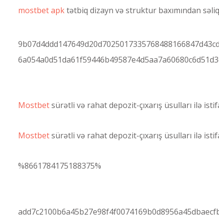
mostbet apk
tətbiq dizayn və struktur baxımından səliqə
alvynn
alvynn
alvynn
wildsino casino france
1xbet kz
wildsino login
wildsino casino online
9b07d4ddd147649d20d7025017335768488166847d43cd
6a054a0d51da61f59446b49587e4d5aa7a60680c6d51d3
wildsino casino login
Mostbet
sürətli və rahat depozit-çıxarış üsulları ilə isti
Mostbet
sürətli və rahat depozit-çıxarış üsulları ilə isti
%8661784175188375%
add7c2100b6a45b27e98f4f0074169b0d8956a45dbaecfb