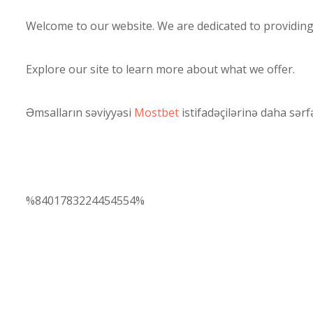
Welcome to our website. We are dedicated to providing 
Explore our site to learn more about what we offer.
Əmsalların səviyyəsi
Mostbet
istifadəçilərinə daha sərfə
crazy time live casino
winorio casino
winorio casino
winorio casino
%8401783224454554%
moonwin
boostwinuz.com
moonwin
azboostwin.com
Herospin Australia
Herospin casino
Herospin Casino
fat fruit
Herospin ελλάδα