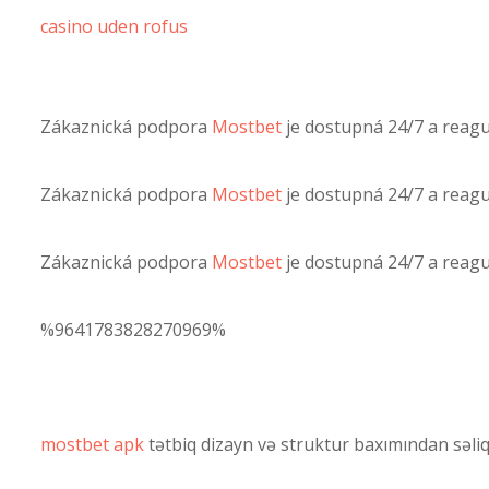
casino uden rofus
Zákaznická podpora
Mostbet
je dostupná 24/7 a reagu
Zákaznická podpora
Mostbet
je dostupná 24/7 a reagu
Zákaznická podpora
Mostbet
je dostupná 24/7 a reagu
%9641783828270969%
rajbet casino
мелбет
1xbet
valor casino
valor casino
alvynn
1red
alvynn
alvynn
alvynn
alvynn
alvynn
alvynn
alvynn
mostbet apk
tətbiq dizayn və struktur baxımından səliqə