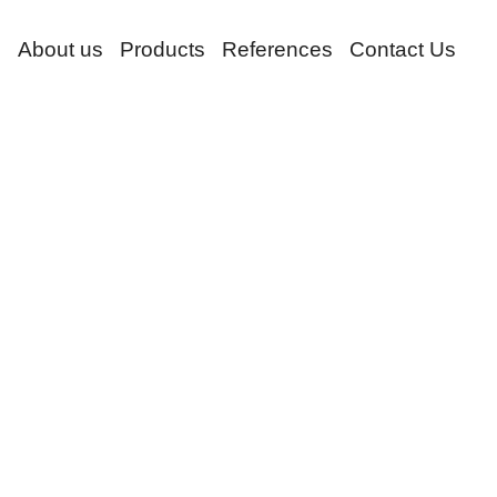
e
About us
Products
References
Contact Us