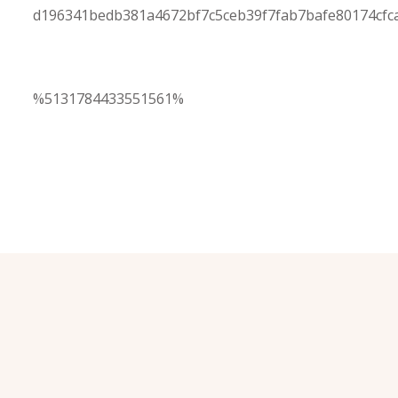
d196341bedb381a4672bf7c5ceb39f7fab7bafe80174cfc
%5131784433551561%