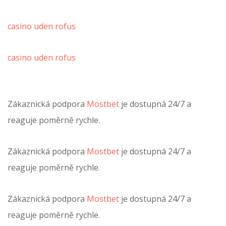
Herospin login
Herospin
Herospin
Herospin casino
Dexsport
https://reybetsoficial.com
Roletto Official
casino uden rofus
casino uden rofus
Zákaznická podpora
Mostbet
je dostupná 24/7 a
reaguje poměrně rychle.
Zákaznická podpora
Mostbet
je dostupná 24/7 a
reaguje poměrně rychle.
Zákaznická podpora
Mostbet
je dostupná 24/7 a
reaguje poměrně rychle.