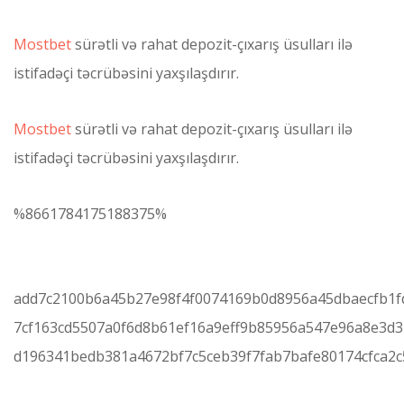
wildsino casino login
Mostbet
sürətli və rahat depozit-çıxarış üsulları ilə
istifadəçi təcrübəsini yaxşılaşdırır.
Mostbet
sürətli və rahat depozit-çıxarış üsulları ilə
istifadəçi təcrübəsini yaxşılaşdırır.
%8661784175188375%
add7c2100b6a45b27e98f4f0074169b0d8956a45dbaecfb1f
7cf163cd5507a0f6d8b61ef16a9eff9b85956a547e96a8e3d
d196341bedb381a4672bf7c5ceb39f7fab7bafe80174cfca2