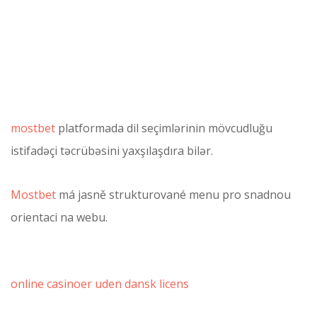
Herospin
Herospin Casino
Herospin casino
mostbet
platformada dil seçimlərinin mövcudluğu
istifadəçi təcrübəsini yaxşılaşdıra bilər.
Mostbet
má jasně strukturované menu pro snadnou
orientaci na webu.
online casinoer uden dansk licens