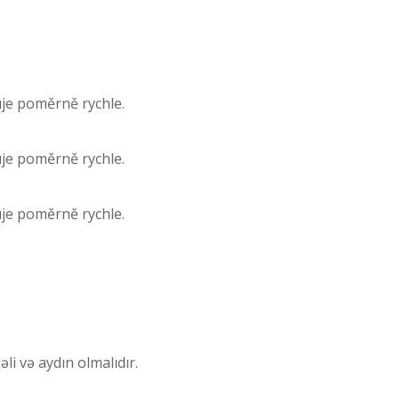
je poměrně rychle.
je poměrně rychle.
je poměrně rychle.
li və aydın olmalıdır.