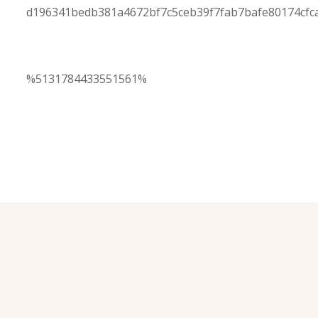
d196341bedb381a4672bf7c5ceb39f7fab7bafe80174cfc
%5131784433551561%