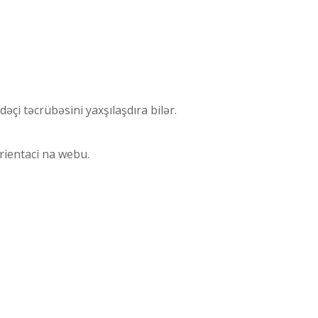
əçi təcrübəsini yaxşılaşdıra bilər.
ientaci na webu.