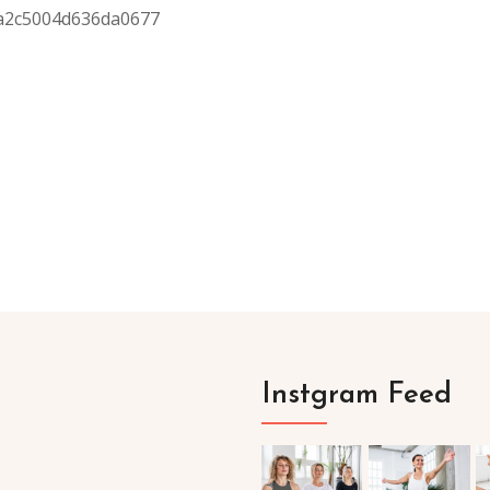
a2c5004d636da0677
Instgram Feed