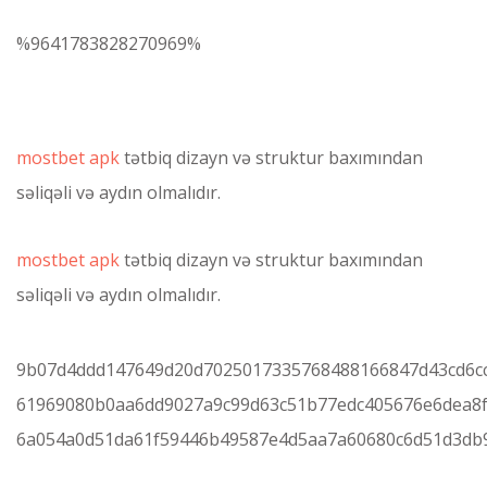
%9641783828270969%
rajbet casino
мелбет
1xbet
valor casino
valor casino
alvynn
1red
alvynn
alvynn
alvynn
alvynn
alvynn
alvynn
alvynn
mostbet apk
tətbiq dizayn və struktur baxımından
səliqəli və aydın olmalıdır.
mostbet apk
tətbiq dizayn və struktur baxımından
səliqəli və aydın olmalıdır.
alvynn
alvynn
alvynn
wildsino casino france
1xbet kz
wildsino login
wildsino casino online
9b07d4ddd147649d20d7025017335768488166847d43cd6cc
61969080b0aa6dd9027a9c99d63c51b77edc405676e6dea8
6a054a0d51da61f59446b49587e4d5aa7a60680c6d51d3db