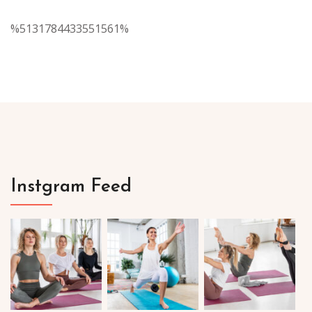
%5131784433551561%
Instgram Feed