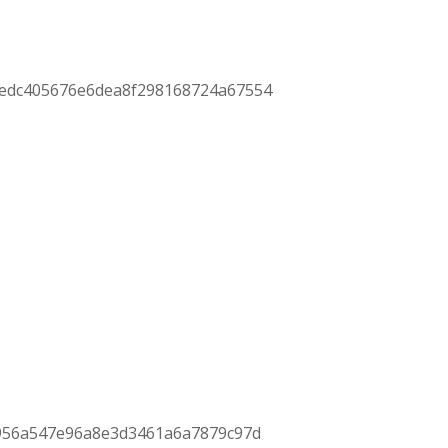
7edc405676e6dea8f298168724a67554
5956a547e96a8e3d3461a6a7879c97d