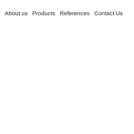
e
About us
Products
References
Contact Us