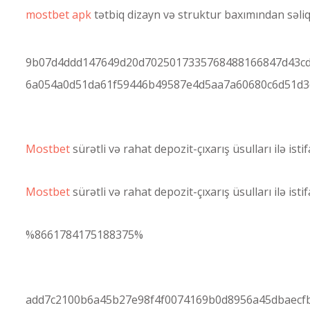
mostbet apk
tətbiq dizayn və struktur baxımından səliqə
alvynn
alvynn
alvynn
wildsino casino france
1xbet kz
wildsino login
wildsino casino online
9b07d4ddd147649d20d7025017335768488166847d43cd
6a054a0d51da61f59446b49587e4d5aa7a60680c6d51d3
wildsino casino login
Mostbet
sürətli və rahat depozit-çıxarış üsulları ilə isti
Mostbet
sürətli və rahat depozit-çıxarış üsulları ilə isti
%8661784175188375%
add7c2100b6a45b27e98f4f0074169b0d8956a45dbaecfb