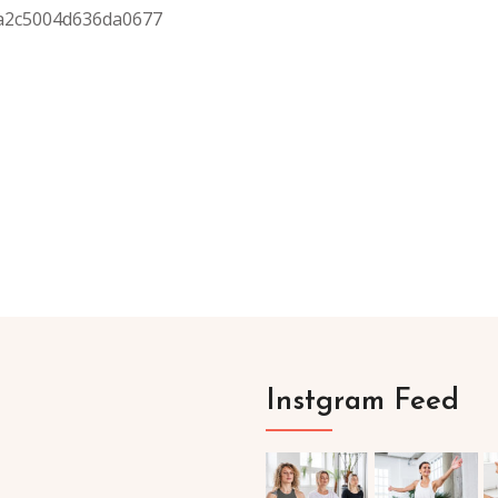
a2c5004d636da0677
Instgram Feed