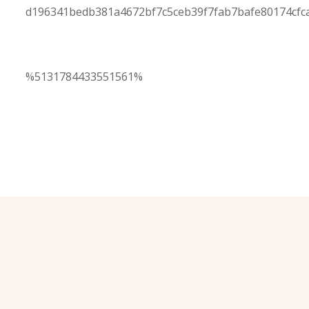
d196341bedb381a4672bf7c5ceb39f7fab7bafe80174cfc
%5131784433551561%