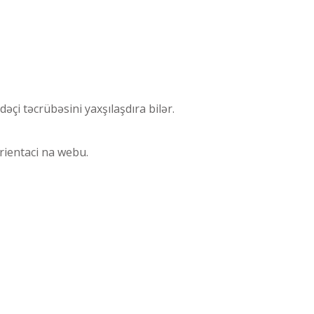
əçi təcrübəsini yaxşılaşdıra bilər.
ientaci na webu.