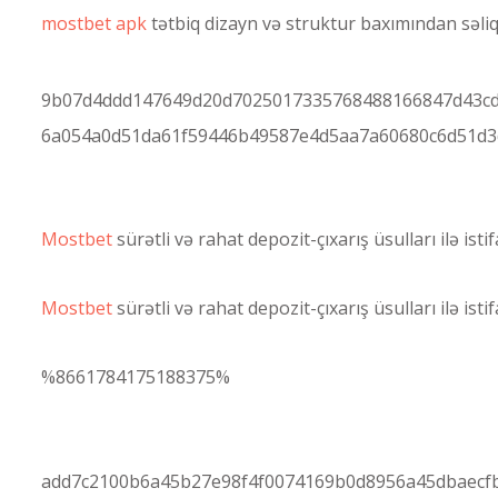
mostbet apk
tətbiq dizayn və struktur baxımından səliqə
alvynn
alvynn
alvynn
wildsino casino france
1xbet kz
wildsino login
wildsino casino online
9b07d4ddd147649d20d7025017335768488166847d43cd
6a054a0d51da61f59446b49587e4d5aa7a60680c6d51d3
wildsino casino login
Mostbet
sürətli və rahat depozit-çıxarış üsulları ilə isti
Mostbet
sürətli və rahat depozit-çıxarış üsulları ilə isti
%8661784175188375%
add7c2100b6a45b27e98f4f0074169b0d8956a45dbaecfb