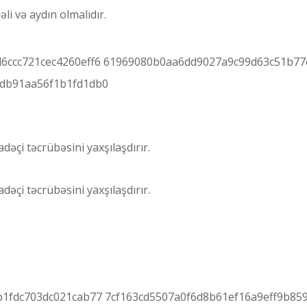
li və aydın olmalıdır.
6ccc721cec4260eff6 61969080b0aa6dd9027a9c99d63c51b7
db91aa56f1b1fd1db0
fadəçi təcrübəsini yaxşılaşdırır.
fadəçi təcrübəsini yaxşılaşdırır.
1fdc703dc021cab77 7cf163cd5507a0f6d8b61ef16a9eff9b8