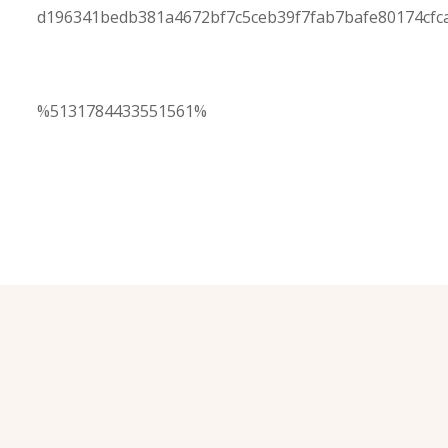
d196341bedb381a4672bf7c5ceb39f7fab7bafe80174cfc
%5131784433551561%