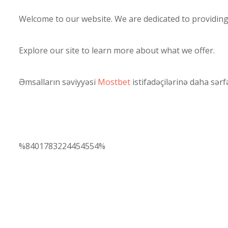
Welcome to our website. We are dedicated to providing 
Explore our site to learn more about what we offer.
Əmsalların səviyyəsi
Mostbet
istifadəçilərinə daha sərfə
crazy time live casino
winorio casino
winorio casino
winorio casino
%8401783224454554%
moonwin
boostwinuz.com
moonwin
azboostwin.com
Herospin Australia
Herospin casino
Herospin Casino
fat fruit
Herospin ελλάδα