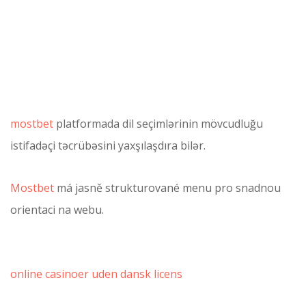
Herospin
Herospin Casino
Herospin casino
mostbet
platformada dil seçimlərinin mövcudluğu
istifadəçi təcrübəsini yaxşılaşdıra bilər.
Mostbet
má jasně strukturované menu pro snadnou
orientaci na webu.
online casinoer uden dansk licens