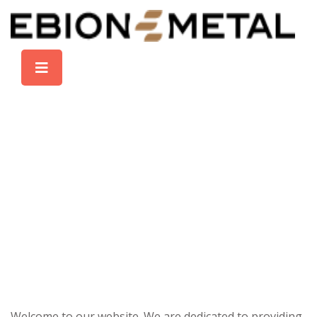
Welcome to our website. We are dedicated to providing