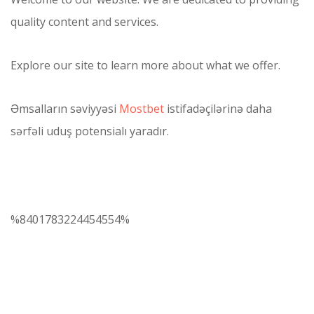
quality content and services.
Explore our site to learn more about what we offer.
Əmsalların səviyyəsi
Mostbet
istifadəçilərinə daha
sərfəli uduş potensialı yaradır.
crazy time live casino
winorio casino
winorio casino
winorio casino
%8401783224454554%
moonwin
boostwinuz.com
moonwin
azboostwin.com
Herospin Australia
Herospin casino
Herospin Casino
fat fruit
Herospin ελλάδα