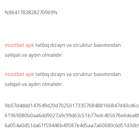
%9641783828270969%
rajbet casino
мелбет
1xbet
valor casino
valor casino
alvynn
1red
alvynn
alvynn
alvynn
alvynn
alvynn
alvynn
alvynn
mostbet apk
tətbiq dizayn və struktur baxımından
səliqəli və aydın olmalıdır.
mostbet apk
tətbiq dizayn və struktur baxımından
səliqəli və aydın olmalıdır.
alvynn
alvynn
alvynn
wildsino casino france
1xbet kz
wildsino login
wildsino casino online
9b07d4ddd147649d20d7025017335768488166847d43cd6cc
61969080b0aa6dd9027a9c99d63c51b77edc405676e6dea8
6a054a0d51da61f59446b49587e4d5aa7a60680c6d51d3db