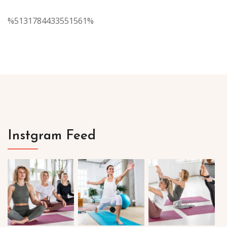
%5131784433551561%
Instgram Feed