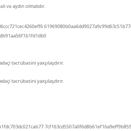
li və aydın olmalıdır.
6ccc721cec4260eff6 61969080b0aa6dd9027a9c99d63c51b7
db91aa56f1b1fd1db0
fadəçi təcrübəsini yaxşılaşdırır.
fadəçi təcrübəsini yaxşılaşdırır.
1fdc703dc021cab77 7cf163cd5507a0f6d8b61ef16a9eff9b8