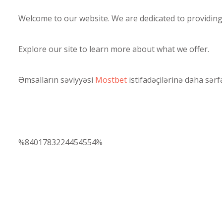
Welcome to our website. We are dedicated to providing 
Explore our site to learn more about what we offer.
Əmsalların səviyyəsi
Mostbet
istifadəçilərinə daha sərfə
crazy time live casino
winorio casino
winorio casino
winorio casino
%8401783224454554%
moonwin
boostwinuz.com
moonwin
azboostwin.com
Herospin Australia
Herospin casino
Herospin Casino
fat fruit
Herospin ελλάδα