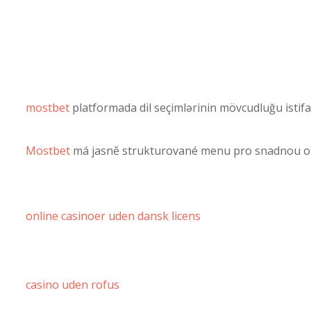
Herospin
Herospin Casino
Herospin casino
mostbet
platformada dil seçimlərinin mövcudluğu istifad
Mostbet
má jasně strukturované menu pro snadnou or
online casinoer uden dansk licens
Herospin login
Herospin
Herospin
Herospin casino
Dexsport
https://reybetsoficial.com
Roletto Official
casino uden rofus