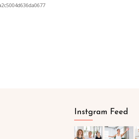
a2c5004d636da0677
Instgram Feed