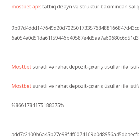
mostbet apk
tətbiq dizayn və struktur baxımından səliqə
alvynn
alvynn
alvynn
wildsino casino france
1xbet kz
wildsino login
wildsino casino online
9b07d4ddd147649d20d7025017335768488166847d43cd
6a054a0d51da61f59446b49587e4d5aa7a60680c6d51d3
wildsino casino login
Mostbet
sürətli və rahat depozit-çıxarış üsulları ilə isti
Mostbet
sürətli və rahat depozit-çıxarış üsulları ilə isti
%8661784175188375%
add7c2100b6a45b27e98f4f0074169b0d8956a45dbaecfb