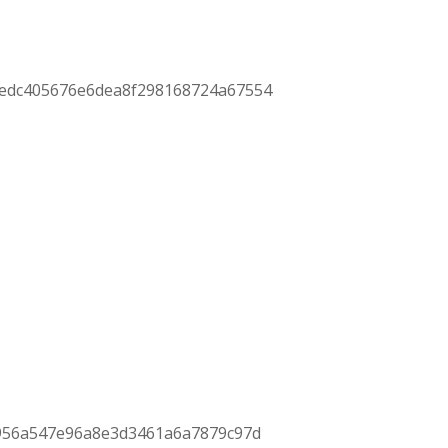
7edc405676e6dea8f298168724a67554
5956a547e96a8e3d3461a6a7879c97d