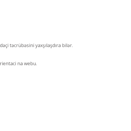
əçi təcrübəsini yaxşılaşdıra bilər.
ientaci na webu.