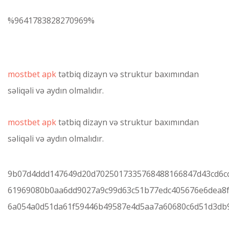
%9641783828270969%
rajbet casino
мелбет
1xbet
valor casino
valor casino
alvynn
1red
alvynn
alvynn
alvynn
alvynn
alvynn
alvynn
alvynn
mostbet apk
tətbiq dizayn və struktur baxımından
səliqəli və aydın olmalıdır.
mostbet apk
tətbiq dizayn və struktur baxımından
səliqəli və aydın olmalıdır.
alvynn
alvynn
alvynn
wildsino casino france
1xbet kz
wildsino login
wildsino casino online
9b07d4ddd147649d20d7025017335768488166847d43cd6cc
61969080b0aa6dd9027a9c99d63c51b77edc405676e6dea8
6a054a0d51da61f59446b49587e4d5aa7a60680c6d51d3db