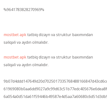
%9641783828270969%
rajbet casino
мелбет
1xbet
valor casino
valor casino
alvynn
1red
alvynn
alvynn
alvynn
alvynn
alvynn
alvynn
alvynn
mostbet apk
tətbiq dizayn və struktur baxımından
səliqəli və aydın olmalıdır.
mostbet apk
tətbiq dizayn və struktur baxımından
səliqəli və aydın olmalıdır.
alvynn
alvynn
alvynn
wildsino casino france
1xbet kz
wildsino login
wildsino casino online
9b07d4ddd147649d20d7025017335768488166847d43cd6cc
61969080b0aa6dd9027a9c99d63c51b77edc405676e6dea8
6a054a0d51da61f59446b49587e4d5aa7a60680c6d51d3db