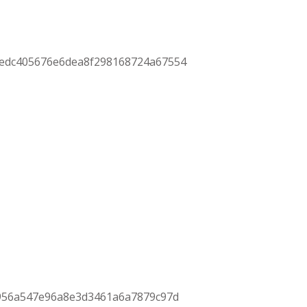
7edc405676e6dea8f298168724a67554
5956a547e96a8e3d3461a6a7879c97d