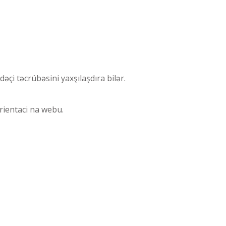
əçi təcrübəsini yaxşılaşdıra bilər.
ientaci na webu.