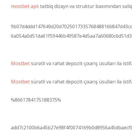
mostbet apk
tətbiq dizayn və struktur baxımından səliqə
alvynn
alvynn
alvynn
wildsino casino france
1xbet kz
wildsino login
wildsino casino online
9b07d4ddd147649d20d7025017335768488166847d43cd
6a054a0d51da61f59446b49587e4d5aa7a60680c6d51d3
wildsino casino login
Mostbet
sürətli və rahat depozit-çıxarış üsulları ilə isti
Mostbet
sürətli və rahat depozit-çıxarış üsulları ilə isti
%8661784175188375%
add7c2100b6a45b27e98f4f0074169b0d8956a45dbaecfb