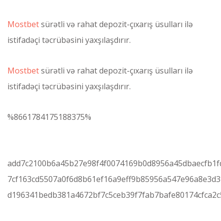
wildsino casino login
Mostbet
sürətli və rahat depozit-çıxarış üsulları ilə
istifadəçi təcrübəsini yaxşılaşdırır.
Mostbet
sürətli və rahat depozit-çıxarış üsulları ilə
istifadəçi təcrübəsini yaxşılaşdırır.
%8661784175188375%
add7c2100b6a45b27e98f4f0074169b0d8956a45dbaecfb1f
7cf163cd5507a0f6d8b61ef16a9eff9b85956a547e96a8e3d
d196341bedb381a4672bf7c5ceb39f7fab7bafe80174cfca2