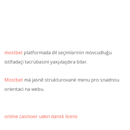
Herospin
Herospin Casino
Herospin casino
mostbet
platformada dil seçimlərinin mövcudluğu
istifadəçi təcrübəsini yaxşılaşdıra bilər.
Mostbet
má jasně strukturované menu pro snadnou
orientaci na webu.
online casinoer uden dansk licens