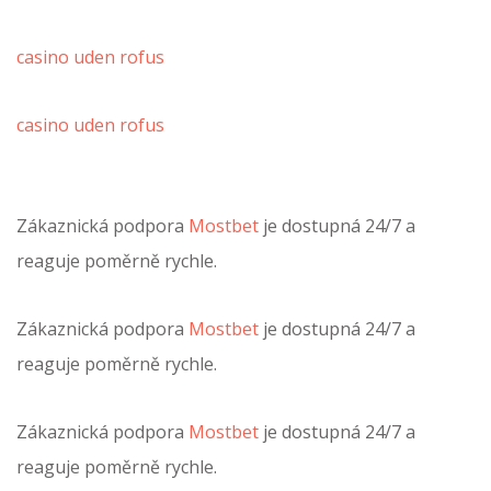
Herospin login
Herospin
Herospin
Herospin casino
Dexsport
https://reybetsoficial.com
Roletto Official
casino uden rofus
casino uden rofus
Zákaznická podpora
Mostbet
je dostupná 24/7 a
reaguje poměrně rychle.
Zákaznická podpora
Mostbet
je dostupná 24/7 a
reaguje poměrně rychle.
Zákaznická podpora
Mostbet
je dostupná 24/7 a
reaguje poměrně rychle.