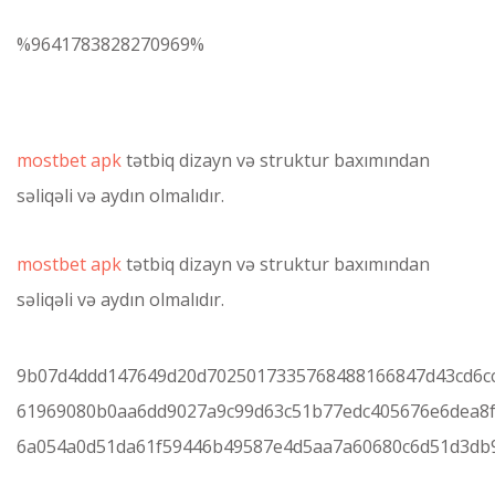
%9641783828270969%
rajbet casino
мелбет
1xbet
valor casino
valor casino
alvynn
1red
alvynn
alvynn
alvynn
alvynn
alvynn
alvynn
alvynn
mostbet apk
tətbiq dizayn və struktur baxımından
səliqəli və aydın olmalıdır.
mostbet apk
tətbiq dizayn və struktur baxımından
səliqəli və aydın olmalıdır.
alvynn
alvynn
alvynn
wildsino casino france
1xbet kz
wildsino login
wildsino casino online
9b07d4ddd147649d20d7025017335768488166847d43cd6cc
61969080b0aa6dd9027a9c99d63c51b77edc405676e6dea8
6a054a0d51da61f59446b49587e4d5aa7a60680c6d51d3db