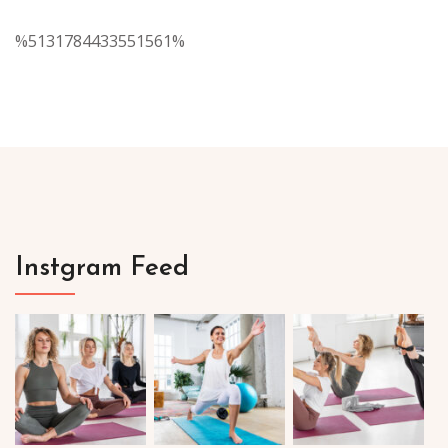
%5131784433551561%
Instgram Feed