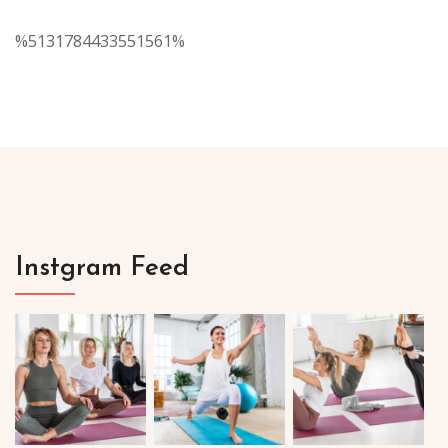
%5131784433551561%
Instgram Feed