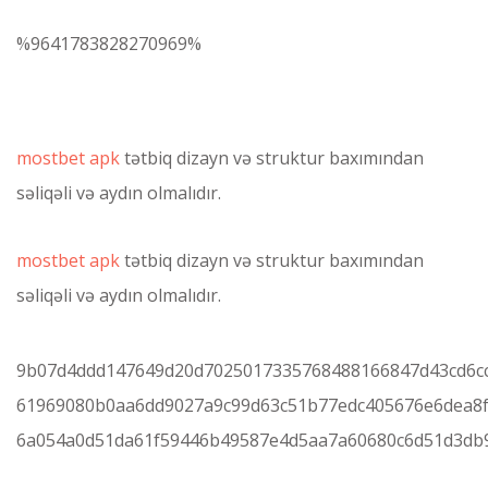
%9641783828270969%
rajbet casino
мелбет
1xbet
valor casino
valor casino
alvynn
1red
alvynn
alvynn
alvynn
alvynn
alvynn
alvynn
alvynn
mostbet apk
tətbiq dizayn və struktur baxımından
səliqəli və aydın olmalıdır.
mostbet apk
tətbiq dizayn və struktur baxımından
səliqəli və aydın olmalıdır.
alvynn
alvynn
alvynn
wildsino casino france
1xbet kz
wildsino login
wildsino casino online
9b07d4ddd147649d20d7025017335768488166847d43cd6cc
61969080b0aa6dd9027a9c99d63c51b77edc405676e6dea8
6a054a0d51da61f59446b49587e4d5aa7a60680c6d51d3db