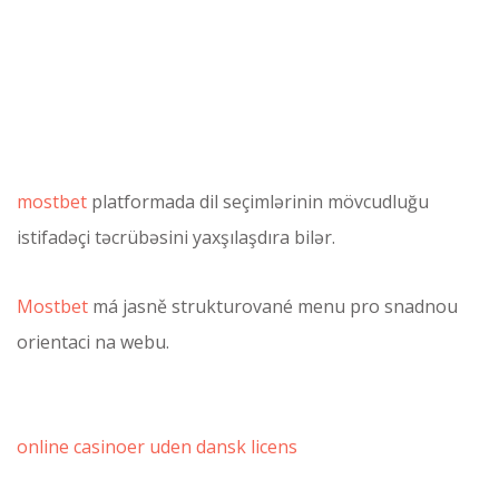
Herospin
Herospin Casino
Herospin casino
mostbet
platformada dil seçimlərinin mövcudluğu
istifadəçi təcrübəsini yaxşılaşdıra bilər.
Mostbet
má jasně strukturované menu pro snadnou
orientaci na webu.
online casinoer uden dansk licens