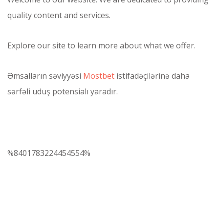
quality content and services.
Explore our site to learn more about what we offer.
Əmsalların səviyyəsi
Mostbet
istifadəçilərinə daha
sərfəli uduş potensialı yaradır.
crazy time live casino
winorio casino
winorio casino
winorio casino
%8401783224454554%
moonwin
boostwinuz.com
moonwin
azboostwin.com
Herospin Australia
Herospin casino
Herospin Casino
fat fruit
Herospin ελλάδα