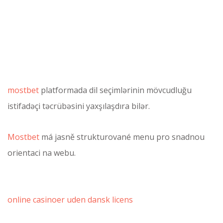
Herospin
Herospin Casino
Herospin casino
mostbet
platformada dil seçimlərinin mövcudluğu
istifadəçi təcrübəsini yaxşılaşdıra bilər.
Mostbet
má jasně strukturované menu pro snadnou
orientaci na webu.
online casinoer uden dansk licens