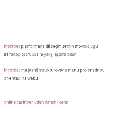
Herospin
Herospin Casino
Herospin casino
mostbet
platformada dil seçimlərinin mövcudluğu
istifadəçi təcrübəsini yaxşılaşdıra bilər.
Mostbet
má jasně strukturované menu pro snadnou
orientaci na webu.
online casinoer uden dansk licens