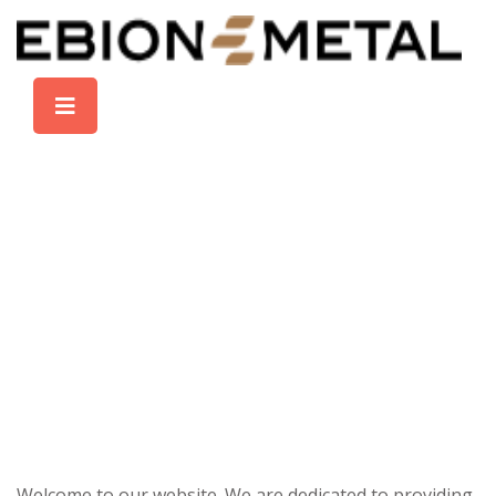
Welcome to our website. We are dedicated to providing