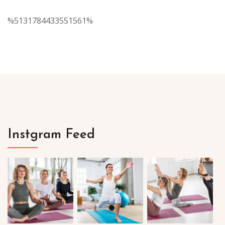
%5131784433551561%
Instgram Feed