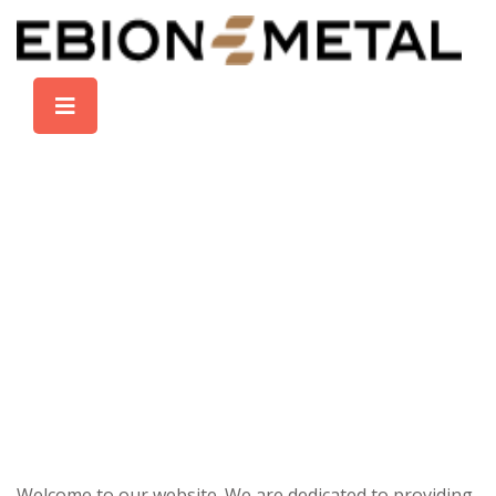
Welcome to our website. We are dedicated to providing