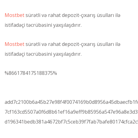
wildsino casino login
Mostbet
sürətli və rahat depozit-çıxarış üsulları ilə
istifadəçi təcrübəsini yaxşılaşdırır.
Mostbet
sürətli və rahat depozit-çıxarış üsulları ilə
istifadəçi təcrübəsini yaxşılaşdırır.
%8661784175188375%
add7c2100b6a45b27e98f4f0074169b0d8956a45dbaecfb1f
7cf163cd5507a0f6d8b61ef16a9eff9b85956a547e96a8e3d
d196341bedb381a4672bf7c5ceb39f7fab7bafe80174cfca2