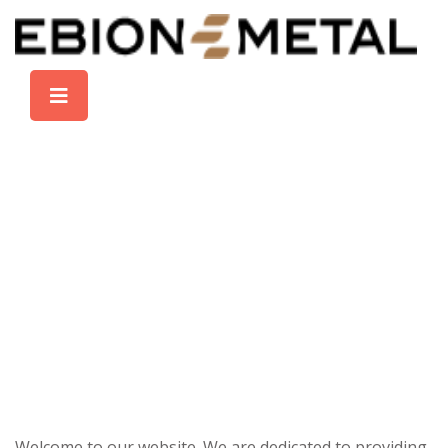
Welcome to our website. We are dedicated to providing