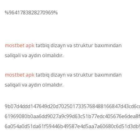
%9641783828270969%
rajbet casino
мелбет
1xbet
valor casino
valor casino
alvynn
1red
alvynn
alvynn
alvynn
alvynn
alvynn
alvynn
alvynn
mostbet apk
tətbiq dizayn və struktur baxımından
səliqəli və aydın olmalıdır.
mostbet apk
tətbiq dizayn və struktur baxımından
səliqəli və aydın olmalıdır.
alvynn
alvynn
alvynn
wildsino casino france
1xbet kz
wildsino login
wildsino casino online
9b07d4ddd147649d20d7025017335768488166847d43cd6cc
61969080b0aa6dd9027a9c99d63c51b77edc405676e6dea8
6a054a0d51da61f59446b49587e4d5aa7a60680c6d51d3db