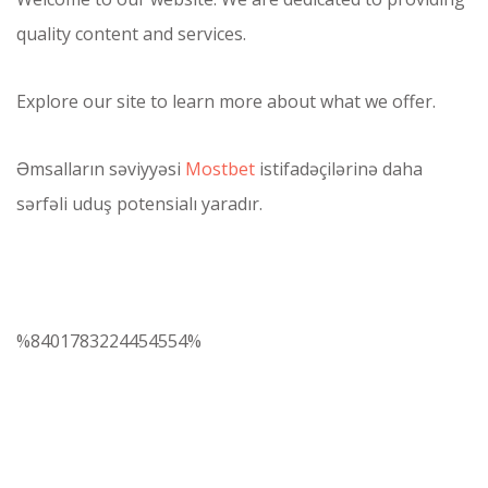
quality content and services.
Explore our site to learn more about what we offer.
Əmsalların səviyyəsi
Mostbet
istifadəçilərinə daha
sərfəli uduş potensialı yaradır.
crazy time live casino
winorio casino
winorio casino
winorio casino
%8401783224454554%
moonwin
boostwinuz.com
moonwin
azboostwin.com
Herospin Australia
Herospin casino
Herospin Casino
fat fruit
Herospin ελλάδα