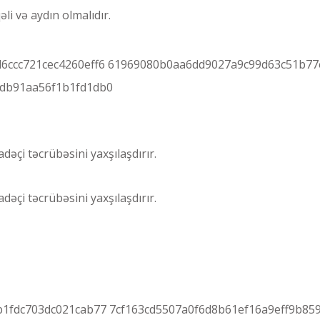
li və aydın olmalıdır.
6ccc721cec4260eff6 61969080b0aa6dd9027a9c99d63c51b7
db91aa56f1b1fd1db0
fadəçi təcrübəsini yaxşılaşdırır.
fadəçi təcrübəsini yaxşılaşdırır.
1fdc703dc021cab77 7cf163cd5507a0f6d8b61ef16a9eff9b8