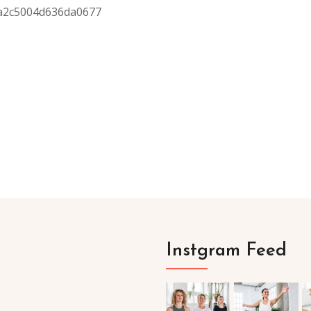
a2c5004d636da0677
Instgram Feed