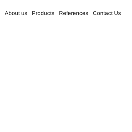
e
About us
Products
References
Contact Us