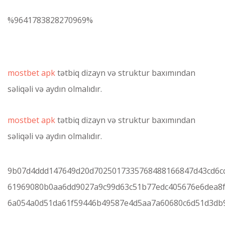
%9641783828270969%
rajbet casino
мелбет
1xbet
valor casino
valor casino
alvynn
1red
alvynn
alvynn
alvynn
alvynn
alvynn
alvynn
alvynn
mostbet apk
tətbiq dizayn və struktur baxımından
səliqəli və aydın olmalıdır.
mostbet apk
tətbiq dizayn və struktur baxımından
səliqəli və aydın olmalıdır.
alvynn
alvynn
alvynn
wildsino casino france
1xbet kz
wildsino login
wildsino casino online
9b07d4ddd147649d20d7025017335768488166847d43cd6cc
61969080b0aa6dd9027a9c99d63c51b77edc405676e6dea8
6a054a0d51da61f59446b49587e4d5aa7a60680c6d51d3db