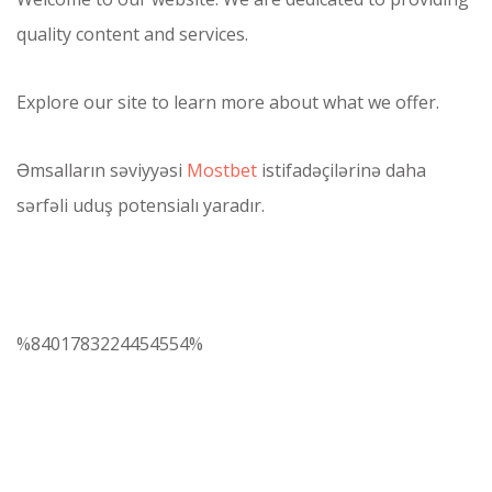
quality content and services.
Explore our site to learn more about what we offer.
Əmsalların səviyyəsi
Mostbet
istifadəçilərinə daha
sərfəli uduş potensialı yaradır.
crazy time live casino
winorio casino
winorio casino
winorio casino
%8401783224454554%
moonwin
boostwinuz.com
moonwin
azboostwin.com
Herospin Australia
Herospin casino
Herospin Casino
fat fruit
Herospin ελλάδα