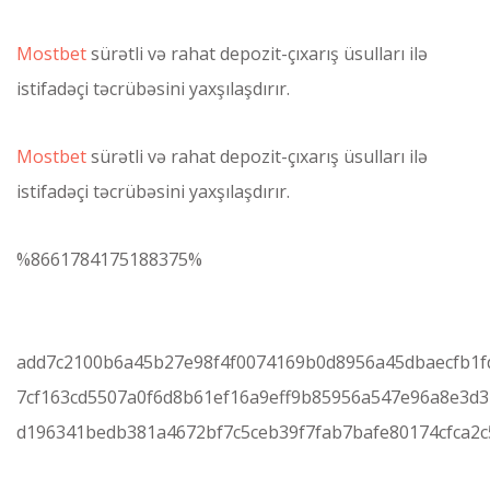
wildsino casino login
Mostbet
sürətli və rahat depozit-çıxarış üsulları ilə
istifadəçi təcrübəsini yaxşılaşdırır.
Mostbet
sürətli və rahat depozit-çıxarış üsulları ilə
istifadəçi təcrübəsini yaxşılaşdırır.
%8661784175188375%
add7c2100b6a45b27e98f4f0074169b0d8956a45dbaecfb1f
7cf163cd5507a0f6d8b61ef16a9eff9b85956a547e96a8e3d
d196341bedb381a4672bf7c5ceb39f7fab7bafe80174cfca2