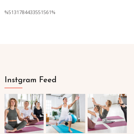
%5131784433551561%
Instgram Feed