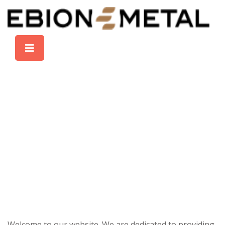
Welcome to our website. We are dedicated to providing