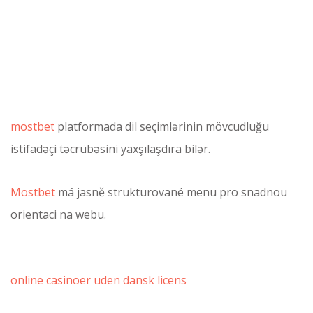
Herospin
Herospin Casino
Herospin casino
mostbet
platformada dil seçimlərinin mövcudluğu
istifadəçi təcrübəsini yaxşılaşdıra bilər.
Mostbet
má jasně strukturované menu pro snadnou
orientaci na webu.
online casinoer uden dansk licens