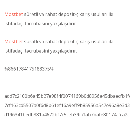
wildsino casino login
Mostbet
sürətli və rahat depozit-çıxarış üsulları ilə
istifadəçi təcrübəsini yaxşılaşdırır.
Mostbet
sürətli və rahat depozit-çıxarış üsulları ilə
istifadəçi təcrübəsini yaxşılaşdırır.
%8661784175188375%
add7c2100b6a45b27e98f4f0074169b0d8956a45dbaecfb1f
7cf163cd5507a0f6d8b61ef16a9eff9b85956a547e96a8e3d
d196341bedb381a4672bf7c5ceb39f7fab7bafe80174cfca2