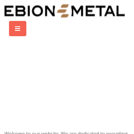
Welcome to our website. We are dedicated to providing