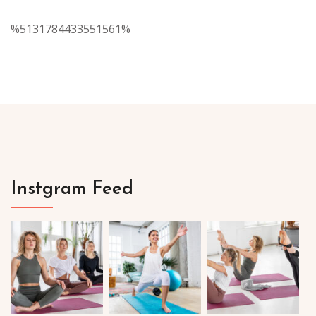
%5131784433551561%
Instgram Feed