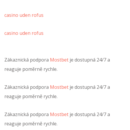
Herospin login
Herospin
Herospin
Herospin casino
Dexsport
https://reybetsoficial.com
Roletto Official
casino uden rofus
casino uden rofus
Zákaznická podpora
Mostbet
je dostupná 24/7 a
reaguje poměrně rychle.
Zákaznická podpora
Mostbet
je dostupná 24/7 a
reaguje poměrně rychle.
Zákaznická podpora
Mostbet
je dostupná 24/7 a
reaguje poměrně rychle.