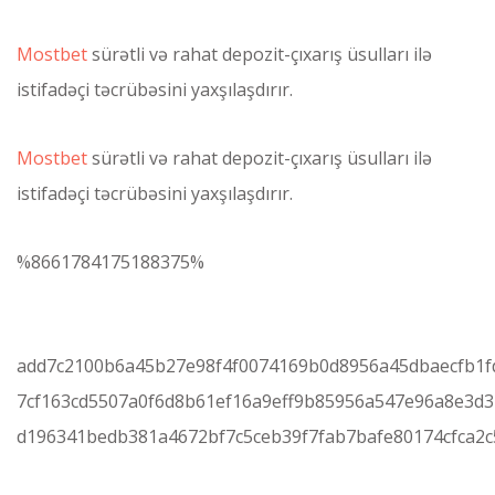
wildsino casino login
Mostbet
sürətli və rahat depozit-çıxarış üsulları ilə
istifadəçi təcrübəsini yaxşılaşdırır.
Mostbet
sürətli və rahat depozit-çıxarış üsulları ilə
istifadəçi təcrübəsini yaxşılaşdırır.
%8661784175188375%
add7c2100b6a45b27e98f4f0074169b0d8956a45dbaecfb1f
7cf163cd5507a0f6d8b61ef16a9eff9b85956a547e96a8e3d
d196341bedb381a4672bf7c5ceb39f7fab7bafe80174cfca2