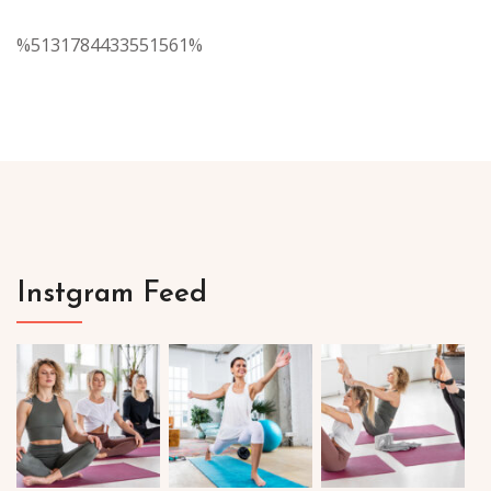
%5131784433551561%
Instgram Feed