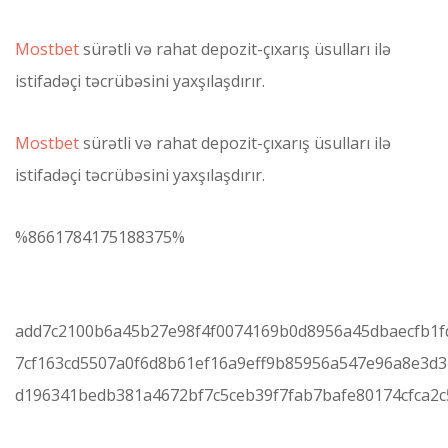
wildsino casino login
Mostbet
sürətli və rahat depozit-çıxarış üsulları ilə
istifadəçi təcrübəsini yaxşılaşdırır.
Mostbet
sürətli və rahat depozit-çıxarış üsulları ilə
istifadəçi təcrübəsini yaxşılaşdırır.
%8661784175188375%
add7c2100b6a45b27e98f4f0074169b0d8956a45dbaecfb1f
7cf163cd5507a0f6d8b61ef16a9eff9b85956a547e96a8e3d
d196341bedb381a4672bf7c5ceb39f7fab7bafe80174cfca2