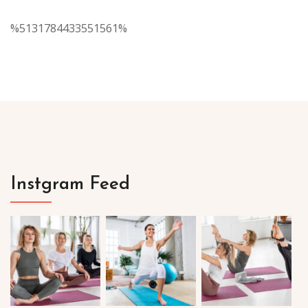
%5131784433551561%
Instgram Feed