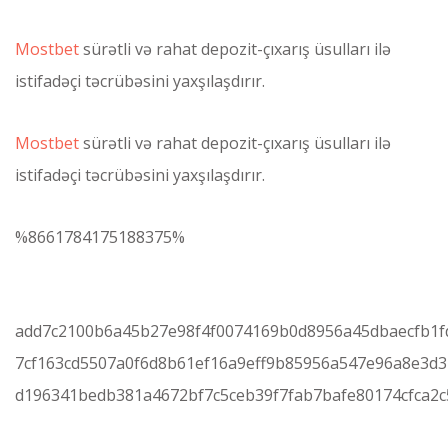
wildsino casino login
Mostbet
sürətli və rahat depozit-çıxarış üsulları ilə
istifadəçi təcrübəsini yaxşılaşdırır.
Mostbet
sürətli və rahat depozit-çıxarış üsulları ilə
istifadəçi təcrübəsini yaxşılaşdırır.
%8661784175188375%
add7c2100b6a45b27e98f4f0074169b0d8956a45dbaecfb1f
7cf163cd5507a0f6d8b61ef16a9eff9b85956a547e96a8e3d
d196341bedb381a4672bf7c5ceb39f7fab7bafe80174cfca2