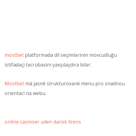
Herospin
Herospin Casino
Herospin casino
mostbet
platformada dil seçimlərinin mövcudluğu
istifadəçi təcrübəsini yaxşılaşdıra bilər.
Mostbet
má jasně strukturované menu pro snadnou
orientaci na webu.
online casinoer uden dansk licens