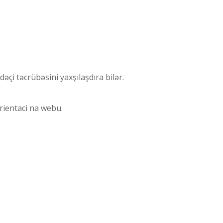
əçi təcrübəsini yaxşılaşdıra bilər.
ientaci na webu.