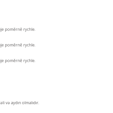
je poměrně rychle.
je poměrně rychle.
je poměrně rychle.
li və aydın olmalıdır.