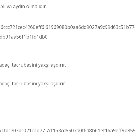
li və aydın olmalıdır.
6ccc721cec4260eff6 61969080b0aa6dd9027a9c99d63c51b7
db91aa56f1b1fd1db0
fadəçi təcrübəsini yaxşılaşdırır.
fadəçi təcrübəsini yaxşılaşdırır.
1fdc703dc021cab77 7cf163cd5507a0f6d8b61ef16a9eff9b8