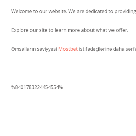
Welcome to our website. We are dedicated to providing 
Explore our site to learn more about what we offer.
Əmsalların səviyyəsi
Mostbet
istifadəçilərinə daha sərfə
crazy time live casino
winorio casino
winorio casino
winorio casino
%8401783224454554%
moonwin
boostwinuz.com
moonwin
azboostwin.com
Herospin Australia
Herospin casino
Herospin Casino
fat fruit
Herospin ελλάδα